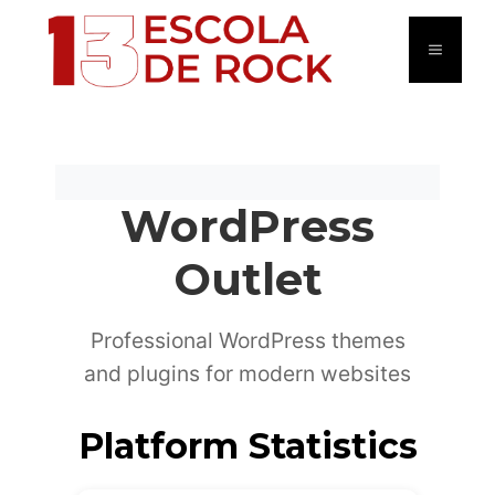
giriş
romabet
romabet
giriş
norabahis
norabahis
giriş
enbet
enbet
giriş
amgbahis
amgbahis
giriş
pokerklas
pokerklas
giriş
betzula
betzula
giriş
bahiscasino
bahiscasino
giriş
avrupabet
avrupabet
WordPress
giriş
alobet
alobet
giriş
restbet
restbet
Outlet
giriş
Betbigo
Betbigo
giriş
Kalebet
Kalebet
giriş
Amgbahis
Amgbahis
Professional WordPress themes
giriş
Royalbet
Royalbet
giriş
Teosbet
Teosbet
and plugins for modern websites
giriş
Jokerbet
Jokerbet
giriş
Vegabet
Vegabet
Platform Statistics
giriş
Betzula
Betzula
giriş
meybet
meybet
giriş
Atlasbet
Atlasbet