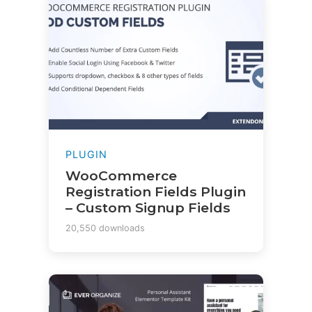
giriş
bahiscasino
bahiscasino
giriş
avrupabet
avrupabet
giriş
aresbet
giriş
Kalebet
Kalebet
giriş
Romabet
Romabet
giriş
Teosbet
Teosbet
giriş
Vegabet
Vegabet
giriş
Betbigo
Betbigo
giriş
Restbet
Restbet
giriş
Betplay
Betplay
PLUGIN
giriş
Efesbet
Efesbet
WooCommerce
giriş
Meritking
Meritking
Registration Fields Plugin
giriş
Marsbahis
Marsbahis
– Custom Signup Fields
giriş
Meritking
20,550 downloads
giriş
Holiganbet
giriş
Alobet
giriş
Alobet
giriş
restbet
giriş
teosbet
giriş
Royalbet