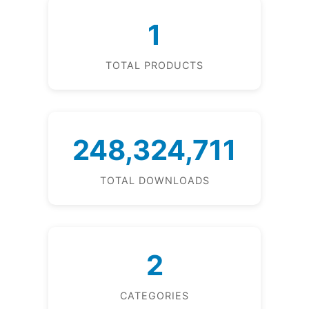
giriş
betnis
1
giriş
jokerbet
giriş
millibahis
giriş
jasminbet
TOTAL PRODUCTS
giriş
pulibet
giriş
pulibet
giriş
holiganbet
giriş
pusulabet
giriş
cratosroyalbet
248,324,711
giriş
dedebet
giriş
betplay
betplay
giriş
Festwin
TOTAL DOWNLOADS
giriş
jasminbet
giriş
biabet
giriş
Grandpashabet
giriş
Betbigo
Betbigo
giriş
Kalebet
Kalebet
2
giriş
Teosbet
Teosbet
giriş
Amgbahis
Amgbahis
CATEGORIES
giriş
Royalbet
Royalbet