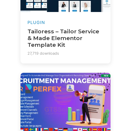
giriş
Betbigo
Betbigo
giriş
Teosbet
Teosbet
giriş
Amgbahis
Amgbahis
giriş
Royalbet
Royalbet
PLUGIN
giriş
Jokerbet
Jokerbet
Tailoress – Tailor Service
giriş
Vegabet
Vegabet
& Made Elementor
giriş
Betzula
Betzula
Template Kit
giriş
Meybet
Meybet
giriş
Kalebet
Kalebet
27,719 downloads
giriş
Betbigo
Betbigo
giriş
Teosbet
Teosbet
giriş
Vegabet
Vegabet
giriş
Restbet
Restbet
giriş
Betplay
Betplay
giriş
Efesbet
Efesbet
giriş
Enjoybet
giriş
romabet
romabet
giriş
norabahis
norabahis
giriş
enbet
enbet