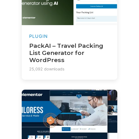
giriş
Betplay
Betplay
giriş
Enjoybet
Enjoybet
giriş
Editorbet
Editorbet
giriş
Vegabet
Vegabet
giriş
Sonbahis
Sonbahis
PLUGIN
giriş
aresbet
aresbet
aresbet
PackAI – Travel Packing
giriş
aresbet
giriş
Atlasbet
Atlasbet
List Generator for
giriş
Atlasbet
Atlasbet
WordPress
giriş
romabet
romabet
25,092 downloads
giriş
norabahis
norabahis
giriş
enbet
enbet
giriş
amgbahis
amgbahis
giriş
pokerklas
pokerklas
giriş
betzula
betzula
giriş
bahiscasino
bahiscasino
giriş
avrupabet
avrupabet
giriş
alobet
alobet
giriş
restbet
restbet
giriş
Kalebet
Kalebet