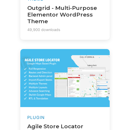
orjinal.vip/
https://tr.editorbet-
Outgrid - Multi-Purpose
sanal-
Elementor WordPress
orjinal.vip/
Theme
giriş
https://www.orgudike.com/
https://www.orgudike.com/
giriş
Kalebet
49,900 downloads
giriş
Romabet
Romabet
giriş
Teosbet
Teosbet
giriş
Vegabet
giriş
Restbet
giriş
Betplay
Betplay
giriş
Efesbet
Efesbet
giriş
Enjoybet
giriş
Meritking
Meritking
giriş
Marsbahis
Marsbahis
giriş
Avrupabet
Avrupabet
giriş
Mavibet
Mavibet
giriş
Galabet
Galabet
giriş
Norabahis
Norabahis
PLUGIN
giriş
Orisbet
Orisbet
giriş
Royalbet
Royalbet
Agile Store Locator