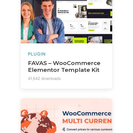
giriş
Jokerbet
giriş
vegabet
giriş
Betzula
giriş
Norabahis
giriş
Pokerklas
giriş
romabet
giriş
Restbet
giriş
Amgbahis
PLUGIN
giriş
Mavibet
FAVAS – WooCommerce
giriş
pulibet
Elementor Template Kit
giriş
pulibet
pulibet
giriş
restbet
restbet
41,642 downloads
giriş
aresbet
aresbet
giriş
meybet
meybet
giriş
kulisbet
giriş
enbet
enbet
giriş
amgbahis
amgbahis
giriş
pokerklas
pokerklas
giriş
romabet
giriş
Betzula
Betzula