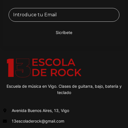
giriş
Efesbet
Efesbet
giriş
Enjoybet
Enjoybet
giriş
Betzula
Betzula
giriş
Meritking
Meritking
giriş
Holiganbet
Holiganbet
Sicríbete
giriş
Alobet
giriş
Alobet
giriş
restbet
giriş
teosbet
giriş
Royalbet
giriş
Jokerbet
giriş
vegabet
giriş
Betzula
Escuela de música en Vigo. Clases de guitarra, bajo, batería y
giriş
Norabahis
teclado
giriş
Pokerklas
giriş
romabet
giriş
Restbet
Avenida Buenos Aires, 13, Vigo
giriş
Amgbahis
giriş
Mavibet
13escoladerock@gmail.com
giriş
pulibet