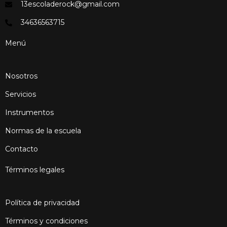
13escoladerock@gmail.com
giriş
holiganbet
giriş
mavibet
34636563715
giriş
jojobet
giriş
holiganbet
Menú
giriş
galabet
giriş
meritking
giriş
marsbahis
Nosotros
giriş
meritking
giriş
jojobet
Servicios
giriş
meritking
Instrumentos
giriş
meritking
giriş
mavibet
Normas de la escuela
giriş
Kalebet
Kalebet
giriş
Betbigo
Betbigo
Contacto
giriş
Betpas
Betpas
giriş
Atlasbet
Atlasbet
Términos legales
giriş
Meybet
Meybet
giriş
Grandpashabet
Grandpashabet
giriş
Amgbahis
Amgbahis
Política de privacidad
giriş
pulibet
galabet
giriş
kulisbet
kulisbet
Términos y condiciones