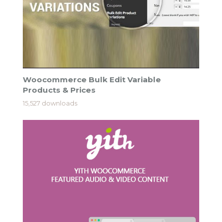
giriş
Vegabet
Vegabet
giriş
Betzula
Betzula
giriş
Meybet
Meybet
giriş
Kalebet
Kalebet
giriş
Betbigo
Betbigo
giriş
Teosbet
Teosbet
giriş
Vegabet
Vegabet
Woocommerce Bulk Edit Variable
giriş
Restbet
Products & Prices
Restbet
15,527 downloads
giriş
Betplay
Betplay
giriş
Efesbet
Efesbet
giriş
Enjoybet
giriş
romabet
romabet
giriş
norabahis
norabahis
giriş
enbet
enbet
giriş
pulibet
giriş
pokerklas
pokerklas
giriş
betzula
giriş
bahiscasino
giriş
avrupabet
avrupabet
giriş
alobet
alobet