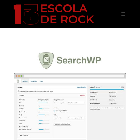
giriş
jokerbet
giriş
millibahis
giriş
jasminbet
giriş
pulibet
giriş
pulibet
giriş
holiganbet
giriş
pusulabet
giriş
cratosroyalbet
giriş
dedebet
giriş
betplay
betplay
giriş
Festwin
giriş
jasminbet
giriş
biabet
giriş
Grandpashabet
giriş
Betbigo
Betbigo
giriş
Kalebet
Kalebet
giriş
Teosbet
Teosbet
giriş
Amgbahis
Amgbahis
giriş
Royalbet
Royalbet
giriş
Jokerbet
Jokerbet
giriş
Zulabet
Zulabet