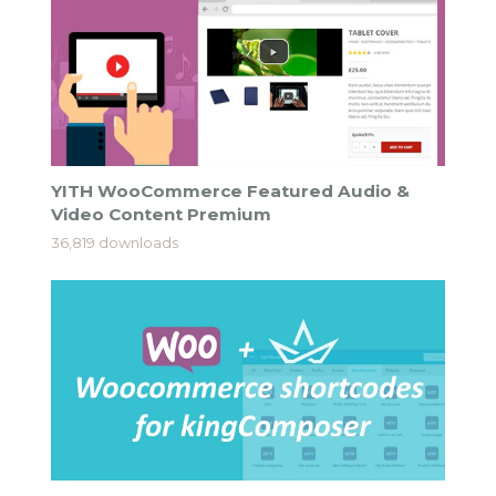
giriş
restbet
restbet
giriş
http://mikefreemanministries.com/
giriş
https://tr.romabet-
sanal-
orjinal1.vip/
https://plan-
reprise-
activite.com/
https://plan-
reprise-
YITH WooCommerce Featured Audio &
activite.com/
Video Content Premium
giriş
https://tr.betplay-
36,819 downloads
sanal-
orjinal.vip/
https://dentalcaremichalin.pl/
giriş
https://tr.editorbet-
sanal-
orjinal.vip/
https://tr.editorbet-
sanal-
orjinal.vip/
giriş
https://www.orgudike.com/
https://www.orgudike.com/
giriş
Kalebet
giriş
Romabet
Romabet
giriş
Teosbet
Teosbet