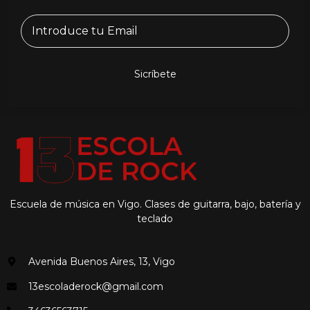
giriş
cratosroyalbet
giriş
dedebet
giriş
Festwin
giriş
jasminbet
giriş
biabet
giriş
Grandpashabet
Sicríbete
giriş
pulibet
giriş
pulibet
giriş
pusulabet
giriş
pusulabet
pusulabet
giriş
Cratosroyalbet
giriş
Cratosroyalbet
giriş
Grandpashabet
giriş
biabet
biabet
giriş
betplay
Escuela de música en Vigo. Clases de guitarra, bajo, batería y
giriş
jasminbet
jasminbet
teclado
giriş
dedebet
dedebet
giriş
holiganbet
Avenida Buenos Aires, 13, Vigo
giriş
holiganbet
giriş
marsbahis
13escoladerock@gmail.com
giriş
romabet
giriş
romabet