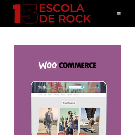
giriş
jokerbet
giriş
millibahis
giriş
jasminbet
giriş
pulibet
giriş
pulibet
giriş
holiganbet
giriş
pusulabet
giriş
cratosroyalbet
giriş
dedebet
giriş
betplay
betplay
giriş
Festwin
giriş
jasminbet
giriş
biabet
giriş
Grandpashabet
giriş
Betbigo
Betbigo
giriş
Kalebet
Kalebet
giriş
Teosbet
Teosbet
giriş
Amgbahis
Amgbahis
giriş
Royalbet
Royalbet
giriş
Jokerbet
Jokerbet
giriş
Zulabet
Zulabet