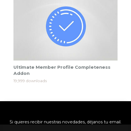
giriş
Vegabet
giriş
Restbet
giriş
Betplay
Betplay
giriş
Efesbet
Efesbet
giriş
Enjoybet
giriş
Meritking
Meritking
giriş
Marsbahis
Marsbahis
giriş
Avrupabet
Avrupabet
giriş
Mavibet
Mavibet
giriş
Galabet
Galabet
giriş
Norabahis
Norabahis
Ultimate Member Profile Completeness
giriş
Orisbet
Orisbet
Addon
giriş
Royalbet
Royalbet
19,999 downloads
giriş
betnis
betnis
giriş
jokerbet
giriş
millibahis
millibahis
giriş
jasminbet
jasminbet
giriş
pulibet
pulibet
suscríbete a nuestras Newsletter
giriş
pulibet
giriş
holiganbet
Si quieres recibir nuestras novedades, déjanos tu email.
giriş
pusulabet